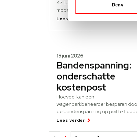
47 Land Rovers gestolen. Welke
Deny
modellen lopen risico lopen en hoe
helpt SCM-beveiliging en
Lees verder
recoveryservice.
15 juni 2026
Bandenspanning:
onderschatte
kostenpost
Hoeveel kan een
wagenparkbeheerder besparen doo
de bandenspanning op peil te houd
van alle wagens? Wanneer weegt he
Lees verder
op tegen de kosten van het bijhoud