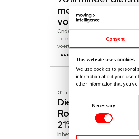
met gecertificeer
voertuigbeveiligin
Onderzoek van VbV, CCV en Kiwa 
toont aan: gecertificeerde
Consent
voertuigbeveiliging zorgt bij auto’s 
een zeer hoog diefstalrisico voor 7
Lees verder
This website uses cookies
minder diefstal.
We use cookies to personalis
information about your use of
other information that you’ve
01 juli 2026
Consent
Diefstal Land
Necessary
Selection
Rovers stijgt met
21%, beveiliging
cruciaal
In het eerste halfjaar van 2026 werd