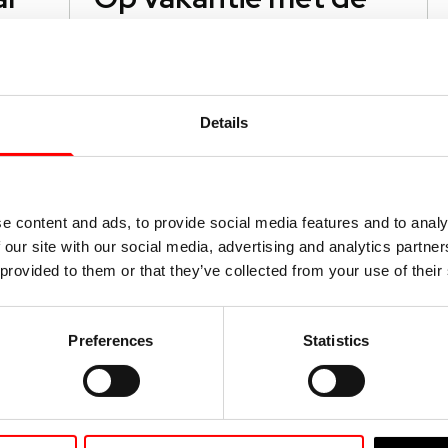
de
auto of camper?
g
Denk aan de
noodsleutel
SCM
Gaat u met de auto of camper op
vakantie en heeft u een
Details
met
beveiligingssysteem met
0%
startonderbreker van Moving
Lees verder
Intelligence?
e content and ads, to provide social media features and to analy
 our site with our social media, advertising and analytics partn
 provided to them or that they’ve collected from your use of their
22 juni 2026
Hoe krijgt u actuele
Preferences
Statistics
kilometerstanden
van alle EV’s in uw
wagenpark?
en
Direct de actuele kilometerstand van