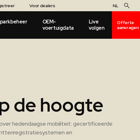
istreer
Voor dealers
NL
parkbeheer
OEM-
Live
Offerte
voertuigdata
volgen
aanvragen
 op de hoogte
over hedendaagse mobiliteit: gecertificeerde
 rittenregistratiesystemen en