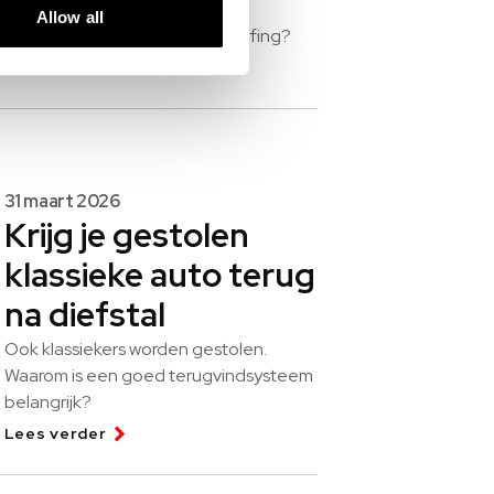
stimuleren. Wat is de pseudo-
Allow all
eindheffing? Voor wie is de heffing?
Lees verder
31 maart 2026
Krijg je gestolen
klassieke auto terug
na diefstal
Ook klassiekers worden gestolen.
Waarom is een goed terugvindsysteem
belangrijk?
Lees verder