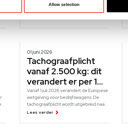
alle voertuigen, brandstof en EV, in uw
Allow selection
wagenpark, dat is het grote voordeel
van fleetmanagement met Echoes.
Lees verder
01 juni 2026
Tachograafplicht
vanaf 2.500 kg: dit
verandert er per 1
juli 2026
Vanaf 1 juli 2026 verandert de Europese
r
wetgeving voor bedrijfswagens. De
en
tachograafplicht wordt uitgebreid naar
t
voertuigen vanaf 2.500 kg die
Lees verder
en?
internationaal goederen vervoeren.