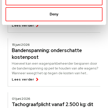
Hoe werkt de pseudo-eindheffing?
[update]
Deny
Een nieuwe regeling om elektrificatie te stimuleren. Wat
is de pseudo-eindheffing? Voor wie is de heffing?
Lees verder
15 juni 2026
Bandenspanning: onderschatte
kostenpost
Hoeveel kan een wagenparkbeheerder besparen door
de bandenspanning op peil te houden van alle wagens?
Wanneer weegt het op tegen de kosten van het
bijhouden?
Lees verder
01 juni 2026
Tachograafplicht vanaf 2.500 kg: dit