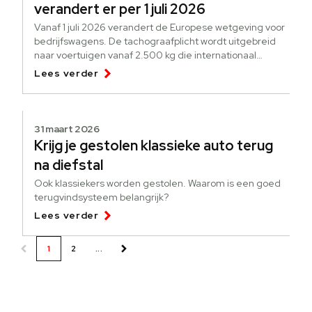
verandert er per 1 juli 2026
Vanaf 1 juli 2026 verandert de Europese wetgeving voor
bedrijfswagens. De tachograafplicht wordt uitgebreid
naar voertuigen vanaf 2.500 kg die internationaal
goederen vervoeren.
Lees verder
31 maart 2026
Krijg je gestolen klassieke auto terug
na diefstal
Ook klassiekers worden gestolen. Waarom is een goed
terugvindsysteem belangrijk?
Lees verder
1
2
...