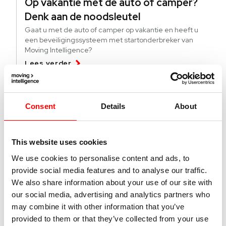
Op vakantie met de auto of camper?
Denk aan de noodsleutel
Gaat u met de auto of camper op vakantie en heeft u
een beveiligingssysteem met startonderbreker van
Moving Intelligence?
Lees verder
04 augustus 2026
Consent
Details
About
Deze lichte bedrijfsvoertuigen worden
meer gestolen
This website uses cookies
Specifieke modellen bedrijfsvoertuigen worden vaker
gestolen. Wat kun je doen tegen diefstal en hoe vind je
We use cookies to personalise content and ads, to
gestolen busjes terug?
provide social media features and to analyse our traffic.
Lees verder
We also share information about your use of our site with
our social media, advertising and analytics partners who
may combine it with other information that you’ve
01 juli 2026
provided to them or that they’ve collected from your use