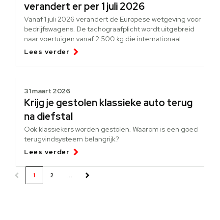
verandert er per 1 juli 2026
Vanaf 1 juli 2026 verandert de Europese wetgeving voor
bedrijfswagens. De tachograafplicht wordt uitgebreid
naar voertuigen vanaf 2.500 kg die internationaal
goederen vervoeren.
Lees verder
31 maart 2026
Krijg je gestolen klassieke auto terug
na diefstal
Ook klassiekers worden gestolen. Waarom is een goed
terugvindsysteem belangrijk?
Lees verder
1
2
...