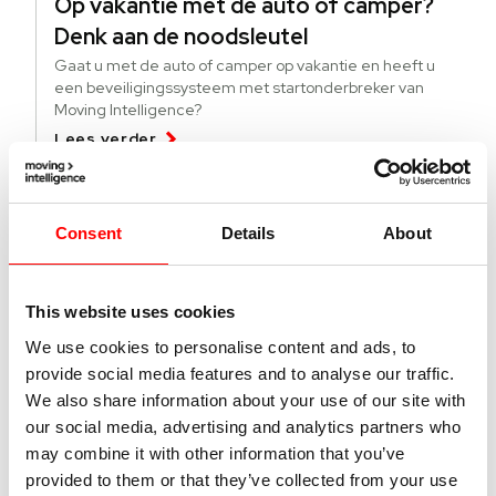
Op vakantie met de auto of camper?
Denk aan de noodsleutel
Gaat u met de auto of camper op vakantie en heeft u
een beveiligingssysteem met startonderbreker van
Moving Intelligence?
Lees verder
04 augustus 2026
Consent
Details
About
Deze lichte bedrijfsvoertuigen worden
meer gestolen
This website uses cookies
Specifieke modellen bedrijfsvoertuigen worden vaker
gestolen. Wat kun je doen tegen diefstal en hoe vind je
We use cookies to personalise content and ads, to
gestolen busjes terug?
provide social media features and to analyse our traffic.
Lees verder
We also share information about your use of our site with
our social media, advertising and analytics partners who
may combine it with other information that you’ve
01 juli 2026
provided to them or that they’ve collected from your use