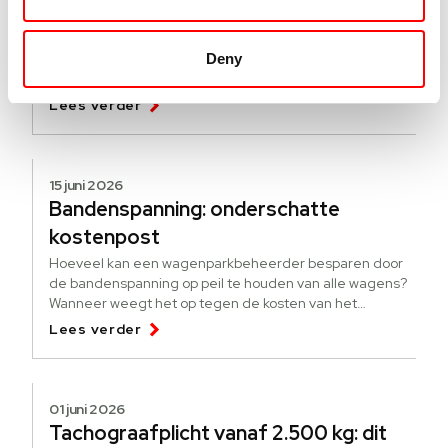
Hoe werkt de pseudo-eindheffing?
[update]
Deny
Een nieuwe regeling om elektrificatie te stimuleren. Wat
is de pseudo-eindheffing? Voor wie is de heffing?
Lees verder
15 juni 2026
Bandenspanning: onderschatte
kostenpost
Hoeveel kan een wagenparkbeheerder besparen door
de bandenspanning op peil te houden van alle wagens?
Wanneer weegt het op tegen de kosten van het
bijhouden?
Lees verder
01 juni 2026
Tachograafplicht vanaf 2.500 kg: dit