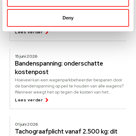
Hoe werkt de pseudo-eindheffing?
[update]
Deny
Een nieuwe regeling om elektrificatie te stimuleren. Wat
is de pseudo-eindheffing? Voor wie is de heffing?
Lees verder
15 juni 2026
Bandenspanning: onderschatte
kostenpost
Hoeveel kan een wagenparkbeheerder besparen door
de bandenspanning op peil te houden van alle wagens?
Wanneer weegt het op tegen de kosten van het
bijhouden?
Lees verder
01 juni 2026
Tachograafplicht vanaf 2.500 kg: dit