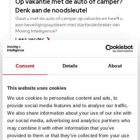
Op vakantie met de auto of camper?
Denk aan de noodsleutel
Gaat u met de auto of camper op vakantie en heeft u
een beveiligingssysteem met startonderbreker van
Moving Intelligence?
Lees verder
04 augustus 2026
Consent
Details
About
Deze lichte bedrijfsvoertuigen worden
meer gestolen
This website uses cookies
Specifieke modellen bedrijfsvoertuigen worden vaker
gestolen. Wat kun je doen tegen diefstal en hoe vind je
We use cookies to personalise content and ads, to
gestolen busjes terug?
provide social media features and to analyse our traffic.
Lees verder
We also share information about your use of our site with
our social media, advertising and analytics partners who
may combine it with other information that you’ve
01 juli 2026
provided to them or that they’ve collected from your use