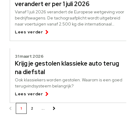
verandert er per 1 juli 2026
Vanaf 1 juli 2026 verandert de Europese wetgeving voor
bedrijfswagens. De tachograafplicht wordt uitgebreid
naar voertuigen vanaf 2.500 kg die internationaal
goederen vervoeren.
Lees verder
31 maart 2026
Krijg je gestolen klassieke auto terug
na diefstal
Ook klassiekers worden gestolen. Waarom is een goed
terugvindsysteem belangrijk?
Lees verder
1
2
...