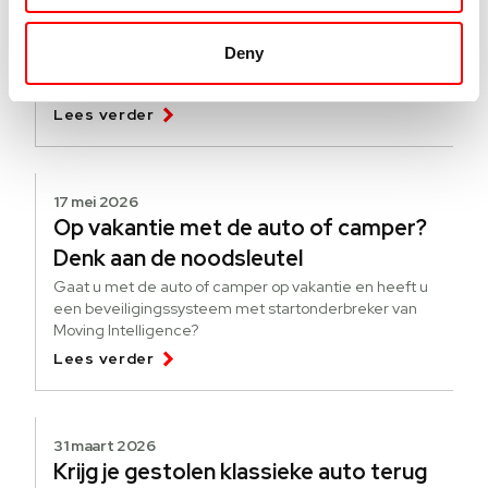
verandert er per 1 juli 2026
Vanaf 1 juli 2026 verandert de Europese wetgeving voor
Deny
bedrijfswagens. De tachograafplicht wordt uitgebreid
naar voertuigen vanaf 2.500 kg die internationaal
goederen vervoeren.
Lees verder
17 mei 2026
Op vakantie met de auto of camper?
Denk aan de noodsleutel
Gaat u met de auto of camper op vakantie en heeft u
een beveiligingssysteem met startonderbreker van
Moving Intelligence?
Lees verder
31 maart 2026
Krijg je gestolen klassieke auto terug