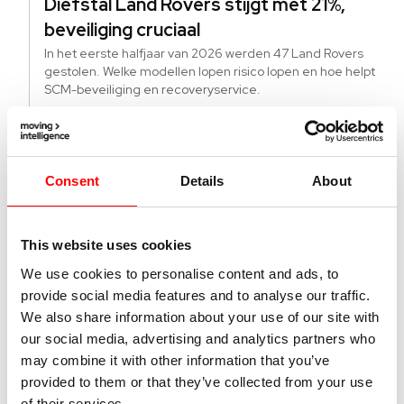
Diefstal Land Rovers stijgt met 21%,
beveiliging cruciaal
In het eerste halfjaar van 2026 werden 47 Land Rovers
gestolen. Welke modellen lopen risico lopen en hoe helpt
SCM-beveiliging en recoveryservice.
Lees verder
Consent
Details
About
22 juni 2026
Hoe krijgt u actuele kilometerstanden
van alle EV’s in uw wagenpark?
This website uses cookies
Direct de actuele kilometerstand van alle voertuigen,
brandstof en EV, in uw wagenpark, dat is het grote
We use cookies to personalise content and ads, to
voordeel van fleetmanagement met Echoes.
provide social media features and to analyse our traffic.
Lees verder
We also share information about your use of our site with
our social media, advertising and analytics partners who
may combine it with other information that you’ve
provided to them or that they’ve collected from your use
21 juni 2026
of their services.