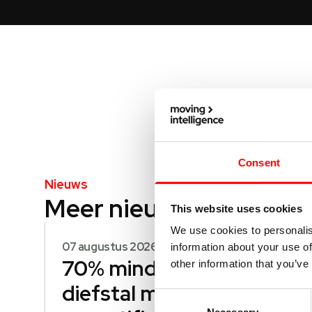
Consent
Nieuws
Meer nieuws
This website uses cookies
We use cookies to personalis
07 augustus 2026
06 au
information about your use of
70% minder
Op
other information that you’ve
diefstal met
de 
Consent