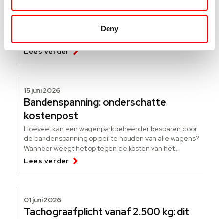
Hoe werkt de pseudo-eindheffing?
[update]
Deny
Een nieuwe regeling om elektrificatie te stimuleren. Wat
is de pseudo-eindheffing? Voor wie is de heffing?
Lees verder
15 juni 2026
Bandenspanning: onderschatte
kostenpost
Hoeveel kan een wagenparkbeheerder besparen door
de bandenspanning op peil te houden van alle wagens?
Wanneer weegt het op tegen de kosten van het
bijhouden?
Lees verder
01 juni 2026
Tachograafplicht vanaf 2.500 kg: dit