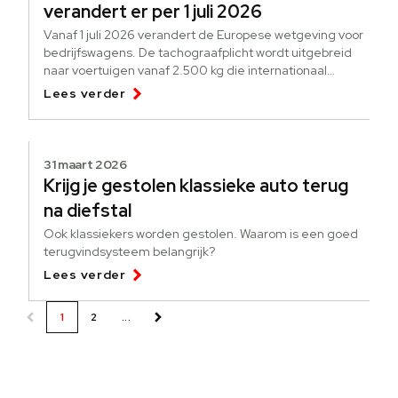
verandert er per 1 juli 2026
Vanaf 1 juli 2026 verandert de Europese wetgeving voor
bedrijfswagens. De tachograafplicht wordt uitgebreid
naar voertuigen vanaf 2.500 kg die internationaal
goederen vervoeren.
Lees verder
31 maart 2026
Krijg je gestolen klassieke auto terug
na diefstal
Ook klassiekers worden gestolen. Waarom is een goed
terugvindsysteem belangrijk?
Lees verder
1
2
...