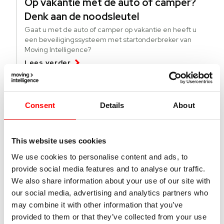
Op vakantie met de auto of camper?
Denk aan de noodsleutel
Gaat u met de auto of camper op vakantie en heeft u
een beveiligingssysteem met startonderbreker van
Moving Intelligence?
Lees verder
04 augustus 2026
Consent
Details
About
Deze lichte bedrijfsvoertuigen worden
meer gestolen
This website uses cookies
Specifieke modellen bedrijfsvoertuigen worden vaker
gestolen. Wat kun je doen tegen diefstal en hoe vind je
We use cookies to personalise content and ads, to
gestolen busjes terug?
provide social media features and to analyse our traffic.
Lees verder
We also share information about your use of our site with
our social media, advertising and analytics partners who
may combine it with other information that you’ve
01 juli 2026
provided to them or that they’ve collected from your use