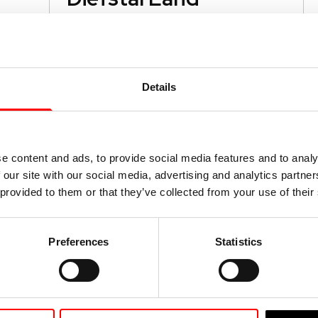
Rovers stijgt met
21%, beveiliging
cruciaal
gen
In het eerste halfjaar van 2026 werden
47 Land Rovers gestolen. Welke
Details
modellen lopen risico lopen en hoe
helpt SCM-beveiliging en
Lees verder
recoveryservice.
e content and ads, to provide social media features and to analy
 our site with our social media, advertising and analytics partn
 provided to them or that they’ve collected from your use of their
15 juni 2026
Bandenspanning:
Preferences
Statistics
onderschatte
kostenpost
 te
Hoeveel kan een