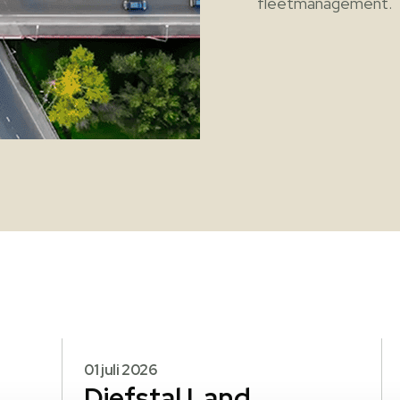
fleetmanagement.
01 juli 2026
Diefstal Land