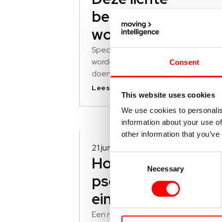
bedrijfsvoertuigen
worden meer
gestolen
Specifieke modellen bedrijfsvoertui
worden vaker gestolen. Wat kun je
Consent
doen tegen diefstal en hoe vind je
gestolen busjes terug?
Lees verder
This website uses cookies
We use cookies to personalis
information about your use of
other information that you’ve
21 juni 2026
Consent
Hoe werkt de
Necessary
Selection
pseudo-
eindheffing?
[update]
Een nieuwe regeling om elektrificatie