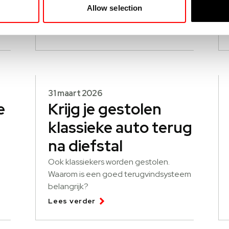
wagenparkbeheerder besparen door
Allow selection
de bandenspanning op peil te houden
van alle wagens? Wanneer weegt het
Lees verder
op tegen de kosten van het bijhouden?
31 maart 2026
e
Krijg je gestolen
klassieke auto terug
na diefstal
Ook klassiekers worden gestolen.
Waarom is een goed terugvindsysteem
belangrijk?
Lees verder