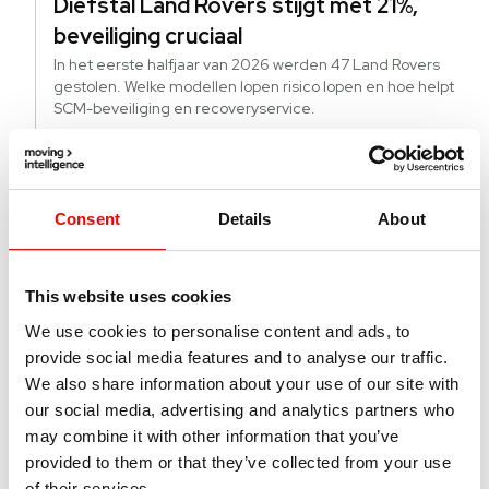
Diefstal Land Rovers stijgt met 21%,
beveiliging cruciaal
In het eerste halfjaar van 2026 werden 47 Land Rovers
gestolen. Welke modellen lopen risico lopen en hoe helpt
SCM-beveiliging en recoveryservice.
Lees verder
Consent
Details
About
22 juni 2026
Hoe krijgt u actuele kilometerstanden
van alle EV’s in uw wagenpark?
This website uses cookies
Direct de actuele kilometerstand van alle voertuigen,
brandstof en EV, in uw wagenpark, dat is het grote
We use cookies to personalise content and ads, to
voordeel van fleetmanagement met Echoes.
provide social media features and to analyse our traffic.
Lees verder
We also share information about your use of our site with
our social media, advertising and analytics partners who
may combine it with other information that you’ve
provided to them or that they’ve collected from your use
21 juni 2026
of their services.