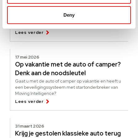
verandert er per 1 juli 2026
Vanaf 1 juli 2026 verandert de Europese wetgeving voor
Deny
bedrijfswagens. De tachograafplicht wordt uitgebreid
naar voertuigen vanaf 2.500 kg die internationaal
goederen vervoeren.
Lees verder
17 mei 2026
Op vakantie met de auto of camper?
Denk aan de noodsleutel
Gaat u met de auto of camper op vakantie en heeft u
een beveiligingssysteem met startonderbreker van
Moving Intelligence?
Lees verder
31 maart 2026
Krijg je gestolen klassieke auto terug