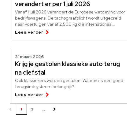
verandert er per 1 juli 2026
Vanaf 1 juli 2026 verandert de Europese wetgeving voor
bedrijfswagens. De tachograafplicht wordt uitgebreid
naar voertuigen vanaf 2.500 kg die internationaal
goederen vervoeren.
Lees verder
31 maart 2026
Krijg je gestolen klassieke auto terug
na diefstal
Ook klassiekers worden gestolen. Waarom is een goed
terugvindsysteem belangrijk?
Lees verder
1
2
...