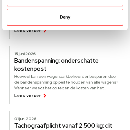
Hoe werkt de pseudo-eindheffing?
[update]
Deny
Een nieuwe regeling om elektrificatie te stimuleren. Wat
is de pseudo-eindheffing? Voor wie is de heffing?
Lees verder
15 juni 2026
Bandenspanning: onderschatte
kostenpost
Hoeveel kan een wagenparkbeheerder besparen door
de bandenspanning op peil te houden van alle wagens?
Wanneer weegt het op tegen de kosten van het
bijhouden?
Lees verder
01 juni 2026
Tachograafplicht vanaf 2.500 kg: dit