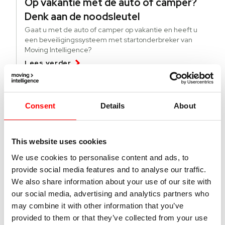
Op vakantie met de auto of camper?
Denk aan de noodsleutel
Gaat u met de auto of camper op vakantie en heeft u
een beveiligingssysteem met startonderbreker van
Moving Intelligence?
Lees verder
04 augustus 2026
Consent
Details
About
Deze lichte bedrijfsvoertuigen worden
meer gestolen
This website uses cookies
Specifieke modellen bedrijfsvoertuigen worden vaker
gestolen. Wat kun je doen tegen diefstal en hoe vind je
We use cookies to personalise content and ads, to
gestolen busjes terug?
provide social media features and to analyse our traffic.
Lees verder
We also share information about your use of our site with
our social media, advertising and analytics partners who
may combine it with other information that you’ve
01 juli 2026
provided to them or that they’ve collected from your use