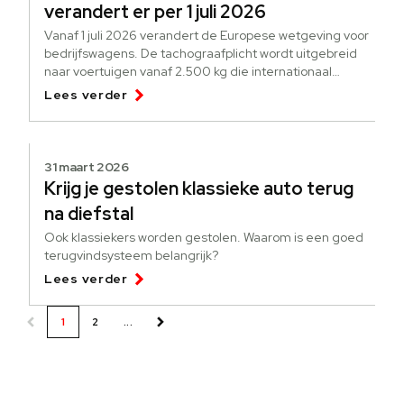
verandert er per 1 juli 2026
Vanaf 1 juli 2026 verandert de Europese wetgeving voor
bedrijfswagens. De tachograafplicht wordt uitgebreid
naar voertuigen vanaf 2.500 kg die internationaal
goederen vervoeren.
Lees verder
31 maart 2026
Krijg je gestolen klassieke auto terug
na diefstal
Ook klassiekers worden gestolen. Waarom is een goed
terugvindsysteem belangrijk?
Lees verder
1
2
...