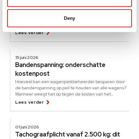
Hoe werkt de pseudo-eindheffing?
[update]
Deny
Een nieuwe regeling om elektrificatie te stimuleren. Wat
is de pseudo-eindheffing? Voor wie is de heffing?
Lees verder
15 juni 2026
Bandenspanning: onderschatte
kostenpost
Hoeveel kan een wagenparkbeheerder besparen door
de bandenspanning op peil te houden van alle wagens?
Wanneer weegt het op tegen de kosten van het
bijhouden?
Lees verder
01 juni 2026
Tachograafplicht vanaf 2.500 kg: dit