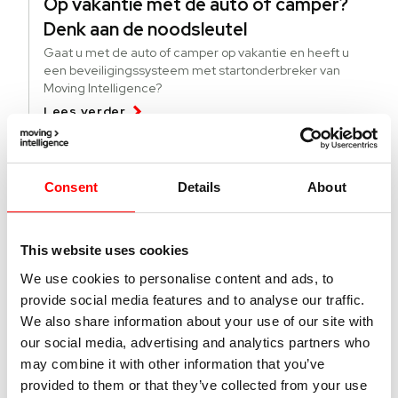
Op vakantie met de auto of camper?
Denk aan de noodsleutel
Gaat u met de auto of camper op vakantie en heeft u
een beveiligingssysteem met startonderbreker van
Moving Intelligence?
Lees verder
04 augustus 2026
Consent
Details
About
Deze lichte bedrijfsvoertuigen worden
meer gestolen
This website uses cookies
Specifieke modellen bedrijfsvoertuigen worden vaker
gestolen. Wat kun je doen tegen diefstal en hoe vind je
We use cookies to personalise content and ads, to
gestolen busjes terug?
provide social media features and to analyse our traffic.
Lees verder
We also share information about your use of our site with
our social media, advertising and analytics partners who
may combine it with other information that you’ve
01 juli 2026
provided to them or that they’ve collected from your use