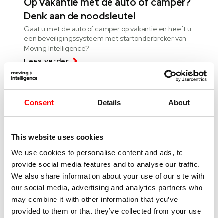
Op vakantie met de auto of camper?
Denk aan de noodsleutel
Gaat u met de auto of camper op vakantie en heeft u
een beveiligingssysteem met startonderbreker van
Moving Intelligence?
Lees verder
04 augustus 2026
Consent
Details
About
Deze lichte bedrijfsvoertuigen worden
meer gestolen
This website uses cookies
Specifieke modellen bedrijfsvoertuigen worden vaker
gestolen. Wat kun je doen tegen diefstal en hoe vind je
We use cookies to personalise content and ads, to
gestolen busjes terug?
provide social media features and to analyse our traffic.
Lees verder
We also share information about your use of our site with
our social media, advertising and analytics partners who
may combine it with other information that you’ve
01 juli 2026
provided to them or that they’ve collected from your use