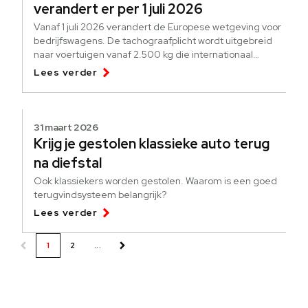
verandert er per 1 juli 2026
Vanaf 1 juli 2026 verandert de Europese wetgeving voor
bedrijfswagens. De tachograafplicht wordt uitgebreid
naar voertuigen vanaf 2.500 kg die internationaal
goederen vervoeren.
Lees verder
31 maart 2026
Krijg je gestolen klassieke auto terug
na diefstal
Ook klassiekers worden gestolen. Waarom is een goed
terugvindsysteem belangrijk?
Lees verder
1
2
...