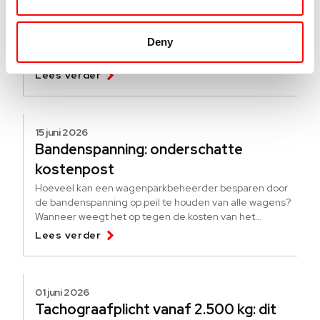
Hoe werkt de pseudo-eindheffing?
[update]
Deny
Een nieuwe regeling om elektrificatie te stimuleren. Wat
is de pseudo-eindheffing? Voor wie is de heffing?
Lees verder
15 juni 2026
Bandenspanning: onderschatte
kostenpost
Hoeveel kan een wagenparkbeheerder besparen door
de bandenspanning op peil te houden van alle wagens?
Wanneer weegt het op tegen de kosten van het
bijhouden?
Lees verder
01 juni 2026
Tachograafplicht vanaf 2.500 kg: dit