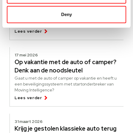
verandert er per 1 juli 2026
Vanaf 1 juli 2026 verandert de Europese wetgeving voor
Deny
bedrijfswagens. De tachograafplicht wordt uitgebreid
naar voertuigen vanaf 2.500 kg die internationaal
goederen vervoeren.
Lees verder
17 mei 2026
Op vakantie met de auto of camper?
Denk aan de noodsleutel
Gaat u met de auto of camper op vakantie en heeft u
een beveiligingssysteem met startonderbreker van
Moving Intelligence?
Lees verder
31 maart 2026
Krijg je gestolen klassieke auto terug