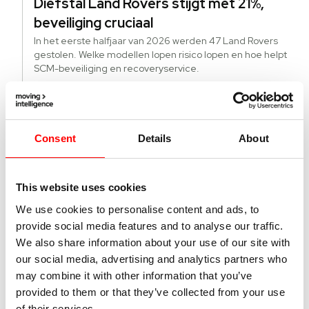
Diefstal Land Rovers stijgt met 21%,
beveiliging cruciaal
In het eerste halfjaar van 2026 werden 47 Land Rovers
gestolen. Welke modellen lopen risico lopen en hoe helpt
SCM-beveiliging en recoveryservice.
Lees verder
Consent
Details
About
22 juni 2026
Hoe krijgt u actuele kilometerstanden
van alle EV’s in uw wagenpark?
This website uses cookies
Direct de actuele kilometerstand van alle voertuigen,
brandstof en EV, in uw wagenpark, dat is het grote
We use cookies to personalise content and ads, to
voordeel van fleetmanagement met Echoes.
provide social media features and to analyse our traffic.
Lees verder
We also share information about your use of our site with
our social media, advertising and analytics partners who
may combine it with other information that you’ve
provided to them or that they’ve collected from your use
21 juni 2026
of their services.