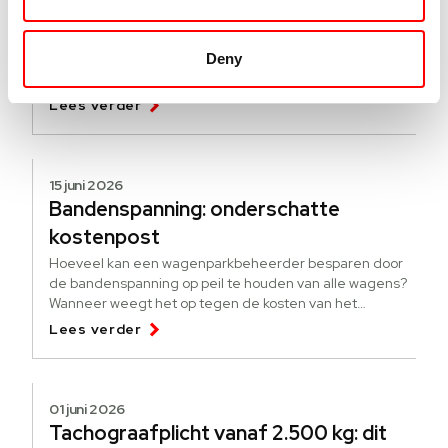
Hoe werkt de pseudo-eindheffing?
[update]
Deny
Een nieuwe regeling om elektrificatie te stimuleren. Wat
is de pseudo-eindheffing? Voor wie is de heffing?
Lees verder
15 juni 2026
Bandenspanning: onderschatte
kostenpost
Hoeveel kan een wagenparkbeheerder besparen door
de bandenspanning op peil te houden van alle wagens?
Wanneer weegt het op tegen de kosten van het
bijhouden?
Lees verder
01 juni 2026
Tachograafplicht vanaf 2.500 kg: dit