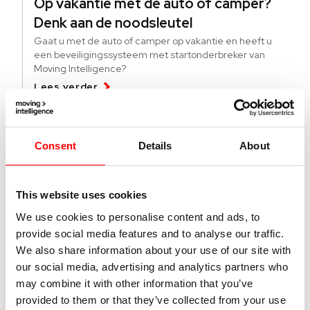
Op vakantie met de auto of camper?
Denk aan de noodsleutel
Gaat u met de auto of camper op vakantie en heeft u
een beveiligingssysteem met startonderbreker van
Moving Intelligence?
Lees verder
04 augustus 2026
Consent
Details
About
Deze lichte bedrijfsvoertuigen worden
meer gestolen
This website uses cookies
Specifieke modellen bedrijfsvoertuigen worden vaker
gestolen. Wat kun je doen tegen diefstal en hoe vind je
We use cookies to personalise content and ads, to
gestolen busjes terug?
provide social media features and to analyse our traffic.
Lees verder
We also share information about your use of our site with
our social media, advertising and analytics partners who
may combine it with other information that you’ve
01 juli 2026
provided to them or that they’ve collected from your use