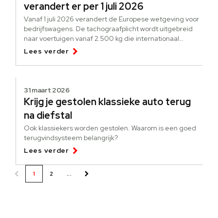
verandert er per 1 juli 2026
Vanaf 1 juli 2026 verandert de Europese wetgeving voor
bedrijfswagens. De tachograafplicht wordt uitgebreid
naar voertuigen vanaf 2.500 kg die internationaal
goederen vervoeren.
Lees verder
31 maart 2026
Krijg je gestolen klassieke auto terug
na diefstal
Ook klassiekers worden gestolen. Waarom is een goed
terugvindsysteem belangrijk?
Lees verder
1
2
...