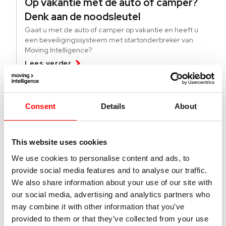
Op vakantie met de auto of camper?
Denk aan de noodsleutel
Gaat u met de auto of camper op vakantie en heeft u
een beveiligingssysteem met startonderbreker van
Moving Intelligence?
Lees verder
04 augustus 2026
Consent
Details
About
Deze lichte bedrijfsvoertuigen worden
meer gestolen
This website uses cookies
Specifieke modellen bedrijfsvoertuigen worden vaker
gestolen. Wat kun je doen tegen diefstal en hoe vind je
We use cookies to personalise content and ads, to
gestolen busjes terug?
provide social media features and to analyse our traffic.
Lees verder
We also share information about your use of our site with
our social media, advertising and analytics partners who
may combine it with other information that you’ve
01 juli 2026
provided to them or that they’ve collected from your use