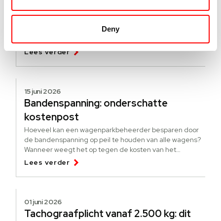
Hoe werkt de pseudo-eindheffing?
[update]
Deny
Een nieuwe regeling om elektrificatie te stimuleren. Wat
is de pseudo-eindheffing? Voor wie is de heffing?
Lees verder
15 juni 2026
Bandenspanning: onderschatte
kostenpost
Hoeveel kan een wagenparkbeheerder besparen door
de bandenspanning op peil te houden van alle wagens?
Wanneer weegt het op tegen de kosten van het
bijhouden?
Lees verder
01 juni 2026
Tachograafplicht vanaf 2.500 kg: dit