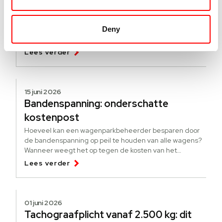
Hoe werkt de pseudo-eindheffing?
[update]
Deny
Een nieuwe regeling om elektrificatie te stimuleren. Wat
is de pseudo-eindheffing? Voor wie is de heffing?
Lees verder
15 juni 2026
Bandenspanning: onderschatte
kostenpost
Hoeveel kan een wagenparkbeheerder besparen door
de bandenspanning op peil te houden van alle wagens?
Wanneer weegt het op tegen de kosten van het
bijhouden?
Lees verder
01 juni 2026
Tachograafplicht vanaf 2.500 kg: dit