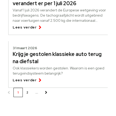
verandert er per 1 juli 2026
Vanaf 1 juli 2026 verandert de Europese wetgeving voor
bedrijfswagens. De tachograafplicht wordt uitgebreid
naar voertuigen vanaf 2.500 kg die internationaal
goederen vervoeren.
Lees verder
31 maart 2026
Krijg je gestolen klassieke auto terug
na diefstal
Ook klassiekers worden gestolen. Waarom is een goed
terugvindsysteem belangrijk?
Lees verder
1
2
...