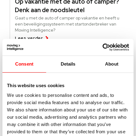
Op vakantie met de auto of camper?
Denk aan de noodsleutel
Gaat u met de auto of camper op vakantie en heeft u
een beveiligingssysteem met startonderbreker van
Moving Intelligence?
Lees verder
04 augustus 2026
Consent
Details
About
Deze lichte bedrijfsvoertuigen worden
meer gestolen
This website uses cookies
Specifieke modellen bedrijfsvoertuigen worden vaker
gestolen. Wat kun je doen tegen diefstal en hoe vind je
We use cookies to personalise content and ads, to
gestolen busjes terug?
provide social media features and to analyse our traffic.
Lees verder
We also share information about your use of our site with
our social media, advertising and analytics partners who
may combine it with other information that you’ve
01 juli 2026
provided to them or that they’ve collected from your use