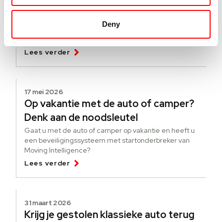
verandert er per 1 juli 2026
Vanaf 1 juli 2026 verandert de Europese wetgeving voor
Deny
bedrijfswagens. De tachograafplicht wordt uitgebreid
naar voertuigen vanaf 2.500 kg die internationaal
goederen vervoeren.
Lees verder
17 mei 2026
Op vakantie met de auto of camper?
Denk aan de noodsleutel
Gaat u met de auto of camper op vakantie en heeft u
een beveiligingssysteem met startonderbreker van
Moving Intelligence?
Lees verder
31 maart 2026
Krijg je gestolen klassieke auto terug