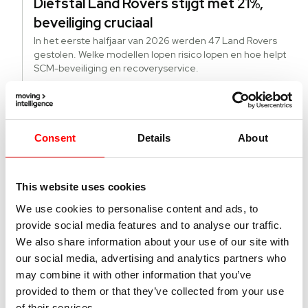
Diefstal Land Rovers stijgt met 21%,
beveiliging cruciaal
In het eerste halfjaar van 2026 werden 47 Land Rovers
gestolen. Welke modellen lopen risico lopen en hoe helpt
SCM-beveiliging en recoveryservice.
Lees verder
Consent
Details
About
22 juni 2026
Hoe krijgt u actuele kilometerstanden
van alle EV’s in uw wagenpark?
This website uses cookies
Direct de actuele kilometerstand van alle voertuigen,
brandstof en EV, in uw wagenpark, dat is het grote
We use cookies to personalise content and ads, to
voordeel van fleetmanagement met Echoes.
provide social media features and to analyse our traffic.
Lees verder
We also share information about your use of our site with
our social media, advertising and analytics partners who
may combine it with other information that you’ve
provided to them or that they’ve collected from your use
21 juni 2026
of their services.