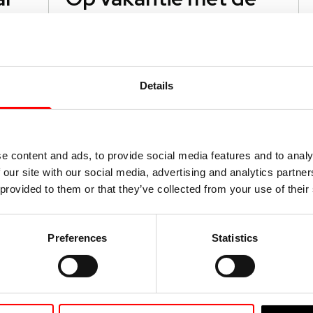
de
auto of camper?
g
Denk aan de
noodsleutel
SCM
Gaat u met de auto of camper op
vakantie en heeft u een
Details
met
beveiligingssysteem met
0%
startonderbreker van Moving
Lees verder
Intelligence?
e content and ads, to provide social media features and to analy
 our site with our social media, advertising and analytics partn
 provided to them or that they’ve collected from your use of their
22 juni 2026
Hoe krijgt u actuele
Preferences
Statistics
kilometerstanden
van alle EV’s in uw
wagenpark?
en
Direct de actuele kilometerstand van