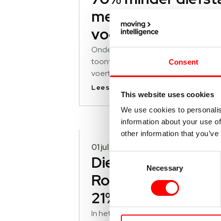
met gecertificeer
voertuigbeveiligin
Onderzoek van VbV, CCV en Kiwa 
toont aan: gecertificeerde
Consent
voertuigbeveiliging zorgt bij auto’s 
een zeer hoog diefstalrisico voor 7
Lees verder
This website uses cookies
minder diefstal.
We use cookies to personalis
information about your use of
other information that you’ve
01 juli 2026
Consent
Diefstal Land
Necessary
Selection
Rovers stijgt met
21%, beveiliging
cruciaal
In het eerste halfjaar van 2026 werd