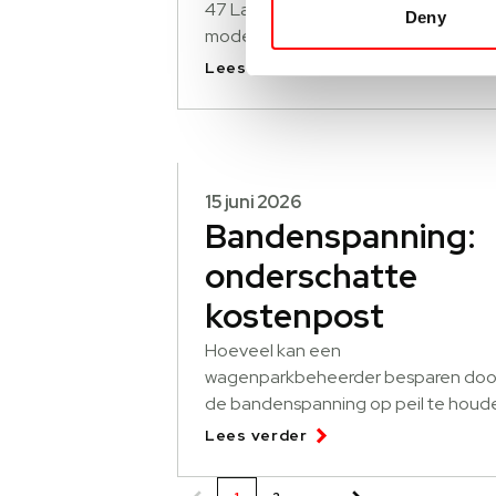
47 Land Rovers gestolen. Welke
Deny
modellen lopen risico lopen en hoe
helpt SCM-beveiliging en
Lees verder
recoveryservice.
15 juni 2026
Bandenspanning:
onderschatte
kostenpost
Hoeveel kan een
wagenparkbeheerder besparen doo
de bandenspanning op peil te houd
van alle wagens? Wanneer weegt he
Lees verder
op tegen de kosten van het bijhoud