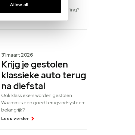
stimuleren. Wat is de pseudo-
Allow all
eindheffing? Voor wie is de heffing?
Lees verder
31 maart 2026
Krijg je gestolen
klassieke auto terug
na diefstal
Ook klassiekers worden gestolen.
Waarom is een goed terugvindsysteem
belangrijk?
Lees verder