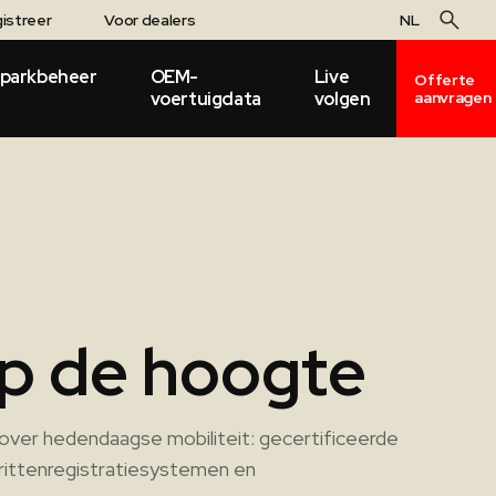
istreer
Voor dealers
NL
parkbeheer
OEM-
Live
Offerte
voertuigdata
volgen
aanvragen
 op de hoogte
over hedendaagse mobiliteit: gecertificeerde
 rittenregistratiesystemen en