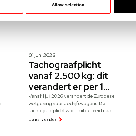
alle voertuigen, brandstof en EV, in uw
Allow selection
wagenpark, dat is het grote voordeel
van fleetmanagement met Echoes.
Lees verder
01 juni 2026
Tachograafplicht
vanaf 2.500 kg: dit
verandert er per 1
juli 2026
Vanaf 1 juli 2026 verandert de Europese
r
wetgeving voor bedrijfswagens. De
en
tachograafplicht wordt uitgebreid naar
t
voertuigen vanaf 2.500 kg die
Lees verder
en?
internationaal goederen vervoeren.