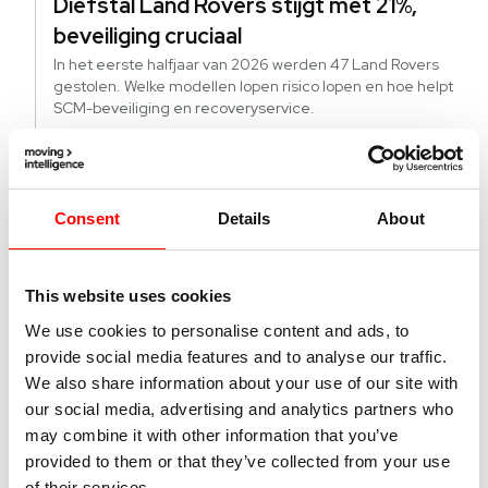
Diefstal Land Rovers stijgt met 21%,
beveiliging cruciaal
In het eerste halfjaar van 2026 werden 47 Land Rovers
gestolen. Welke modellen lopen risico lopen en hoe helpt
SCM-beveiliging en recoveryservice.
Lees verder
Consent
Details
About
22 juni 2026
Hoe krijgt u actuele kilometerstanden
van alle EV’s in uw wagenpark?
This website uses cookies
Direct de actuele kilometerstand van alle voertuigen,
brandstof en EV, in uw wagenpark, dat is het grote
We use cookies to personalise content and ads, to
voordeel van fleetmanagement met Echoes.
provide social media features and to analyse our traffic.
Lees verder
We also share information about your use of our site with
our social media, advertising and analytics partners who
may combine it with other information that you’ve
provided to them or that they’ve collected from your use
21 juni 2026
of their services.