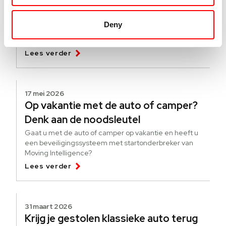
verandert er per 1 juli 2026
Vanaf 1 juli 2026 verandert de Europese wetgeving voor
Deny
bedrijfswagens. De tachograafplicht wordt uitgebreid
naar voertuigen vanaf 2.500 kg die internationaal
goederen vervoeren.
Lees verder
17 mei 2026
Op vakantie met de auto of camper?
Denk aan de noodsleutel
Gaat u met de auto of camper op vakantie en heeft u
een beveiligingssysteem met startonderbreker van
Moving Intelligence?
Lees verder
31 maart 2026
Krijg je gestolen klassieke auto terug