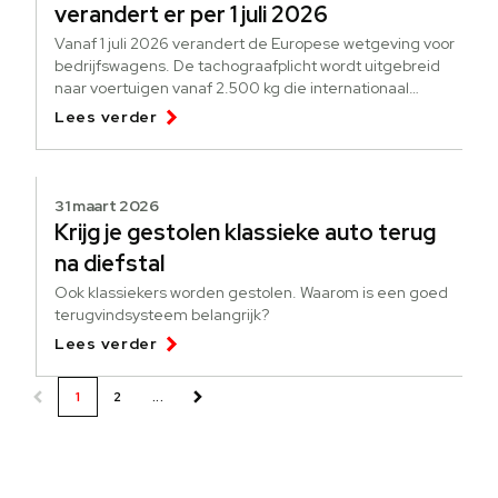
verandert er per 1 juli 2026
Vanaf 1 juli 2026 verandert de Europese wetgeving voor
bedrijfswagens. De tachograafplicht wordt uitgebreid
naar voertuigen vanaf 2.500 kg die internationaal
goederen vervoeren.
Lees verder
31 maart 2026
Krijg je gestolen klassieke auto terug
na diefstal
Ook klassiekers worden gestolen. Waarom is een goed
terugvindsysteem belangrijk?
Lees verder
1
2
...