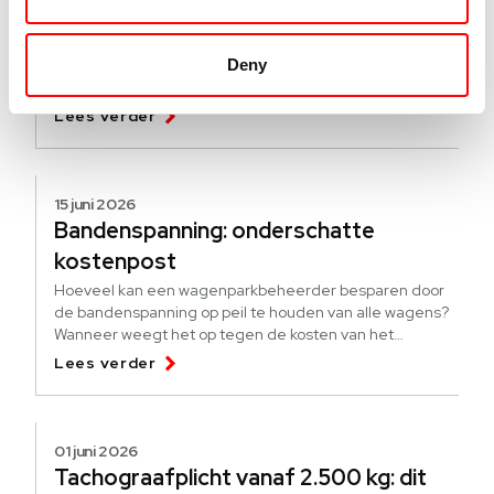
Hoe werkt de pseudo-eindheffing?
[update]
Deny
Een nieuwe regeling om elektrificatie te stimuleren. Wat
is de pseudo-eindheffing? Voor wie is de heffing?
Lees verder
15 juni 2026
Bandenspanning: onderschatte
kostenpost
Hoeveel kan een wagenparkbeheerder besparen door
de bandenspanning op peil te houden van alle wagens?
Wanneer weegt het op tegen de kosten van het
bijhouden?
Lees verder
01 juni 2026
Tachograafplicht vanaf 2.500 kg: dit