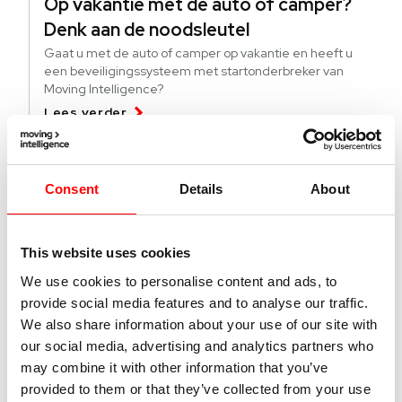
Op vakantie met de auto of camper?
Denk aan de noodsleutel
Gaat u met de auto of camper op vakantie en heeft u
een beveiligingssysteem met startonderbreker van
Moving Intelligence?
Lees verder
04 augustus 2026
Consent
Details
About
Deze lichte bedrijfsvoertuigen worden
meer gestolen
This website uses cookies
Specifieke modellen bedrijfsvoertuigen worden vaker
gestolen. Wat kun je doen tegen diefstal en hoe vind je
We use cookies to personalise content and ads, to
gestolen busjes terug?
provide social media features and to analyse our traffic.
Lees verder
We also share information about your use of our site with
our social media, advertising and analytics partners who
may combine it with other information that you’ve
01 juli 2026
provided to them or that they’ve collected from your use